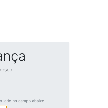
ança
nosco.
ao lado no campo abaixo