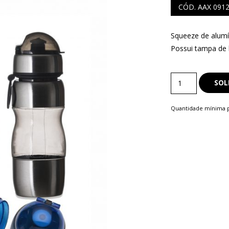
CÓD. AAX 091
Squeeze de alumín
Possui tampa de b
S
COMERCIAIS
Squeeze
SOL
LAPISEIRA
quantity
Quantidade mínima p
ISQUE