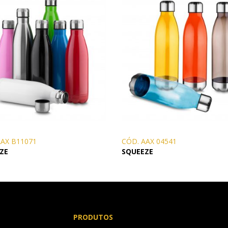
AAX B11071
CÓD. AAX 04541
ZE
SQUEEZE
PRODUTOS