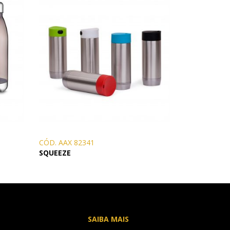
CÓD. AAX 82341
SQUEEZE
SAIBA MAIS