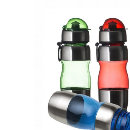
CANETAS
CHAVEIROS
IMPORTADO
IMPRESSOS 
KIT CANETA 
LÁPIS
PASTAS
PEN DRIVE
RISQUE RAB
SQUEEZE