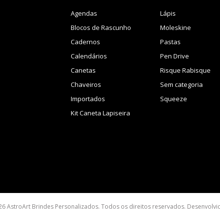
Agendas
Lápis
Blocos de Rascunho
Moleskine
Cadernos
Pastas
Calendários
Pen Drive
Canetas
Risque Rabisque
Chaveiros
Sem categoria
Importados
Squeeze
Kit Caneta Lapiseira
26 AstroArt Brindes Personalizados. Todos os direitos reservados. Desenvolv