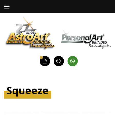
0
Squeeze