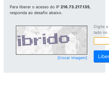
Para liberar o acesso
do IP
216.73.217.135
,
responda ao desafio abaixo.
Digite 
lado no
[trocar imagem]