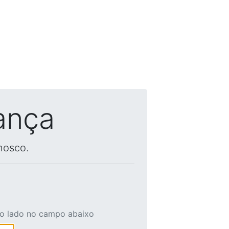
ança
nosco.
ao lado no campo abaixo