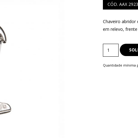
CÓD. AAX 292
Chaveiro abridor 
em relevo, frente 
S
COMERCIAIS
Chaveiro
SOL
LAPISEIRA
Abridor
quantity
Quantidade mínima p
ISQUE