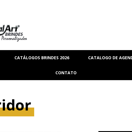
CATÁLOGOS BRINDES 2026
CATALOGO DE AGEND
RIA
BRINDES_01
CONTATO
MANAL
BRINDES_02
RMANENTE
BRINDES_03
idor
RASCUNHO
S