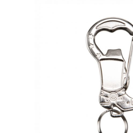
CANETAS
CHAVEIROS
IMPORTADO
IMPRESSOS 
KIT CANETA 
LÁPIS
PASTAS
PEN DRIVE
RISQUE RAB
SQUEEZE