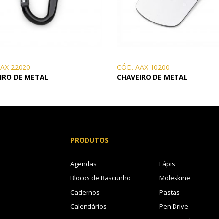
AAX 22020
CÓD. AAX 10200
IRO DE METAL
CHAVEIRO DE METAL
PRODUTOS
Agendas
Lápis
Blocos de Rascunho
Moleskine
Cadernos
Pastas
Calendários
Pen Drive