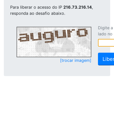
Para liberar o acesso
do IP
216.73.216.14
,
responda ao desafio abaixo.
Digite 
lado no
[trocar imagem]