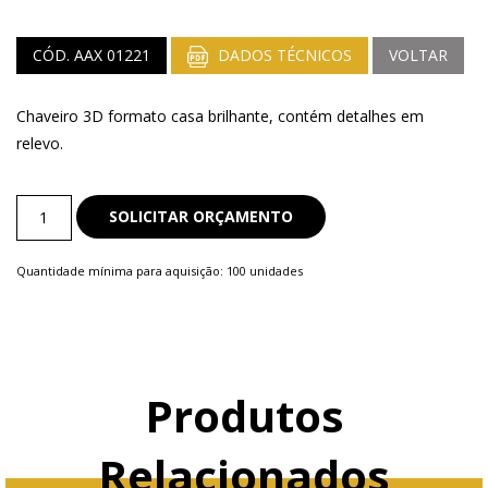
CÓD. AAX 01221
DADOS TÉCNICOS
VOLTAR
Chaveiro 3D formato casa brilhante, contém detalhes em
relevo.
Chaveiro
SOLICITAR ORÇAMENTO
de
Metal
Quantidade mínima para aquisição: 100 unidades
quantity
Produtos
Relacionados