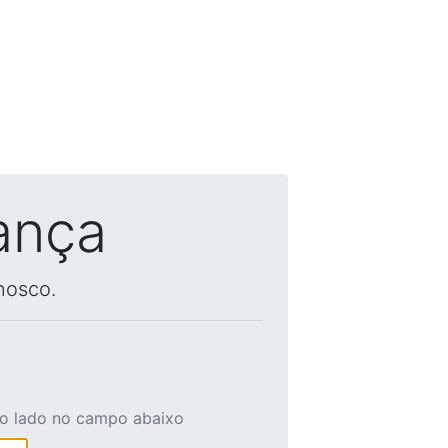
ança
nosco.
ao lado no campo abaixo