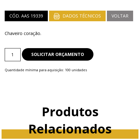
CÓD. AAS 19339
DADOS TÉCNICOS
VOLTAR
Chaveiro coração.
Chaveiro
SOLICITAR ORÇAMENTO
de
Metal
Quantidade mínima para aquisição: 100 unidades
quantity
Produtos
Relacionados