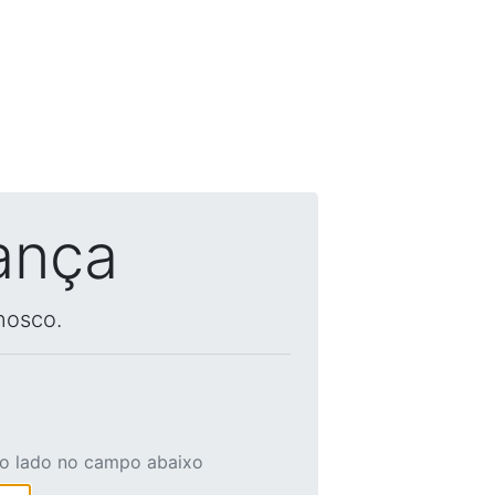
ança
nosco.
ao lado no campo abaixo