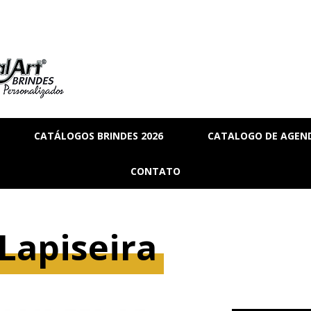
CATÁLOGOS BRINDES 2026
CATALOGO DE AGEND
RIA
BRINDES_01
CONTATO
MANAL
BRINDES_02
RMANENTE
BRINDES_03
 Lapiseira
RASCUNHO
S