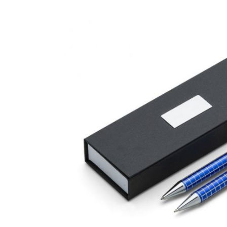
CANETAS
CHAVEIROS
IMPORTADO
IMPRESSOS 
KIT CANETA 
LÁPIS
PASTAS
PEN DRIVE
RISQUE RAB
SQUEEZE