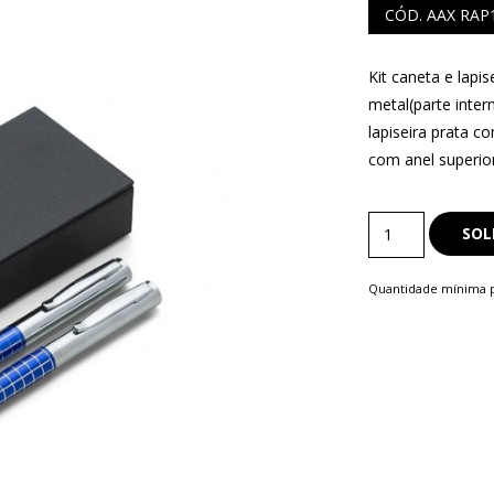
CÓD. AAX RAP
Kit caneta e lapi
metal(parte inte
S
lapiseira prata c
COMERCIAIS
com anel superior
LAPISEIRA
Kit
SOL
Caneta
e
Quantidade mínima p
Lapiseira
quantity
ISQUE