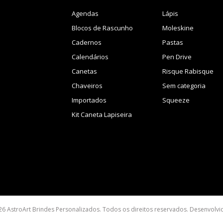
Agendas
Lápis
Blocos de Rascunho
Moleskine
Cadernos
Pastas
Calendários
Pen Drive
Canetas
Risque Rabisque
Chaveiros
Sem categoria
Importados
Squeeze
Kit Caneta Lapiseira
26 AstroArt Brindes Personalizados. Todos os direitos reservados. Desenvolv