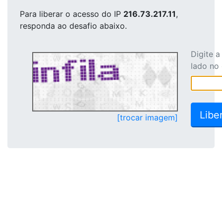
Para liberar o acesso
do IP
216.73.217.11
,
responda ao desafio abaixo.
Digite 
lado no
[trocar imagem]