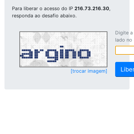
Para liberar o acesso
do IP
216.73.216.30
,
responda ao desafio abaixo.
Digite 
lado no
[trocar imagem]