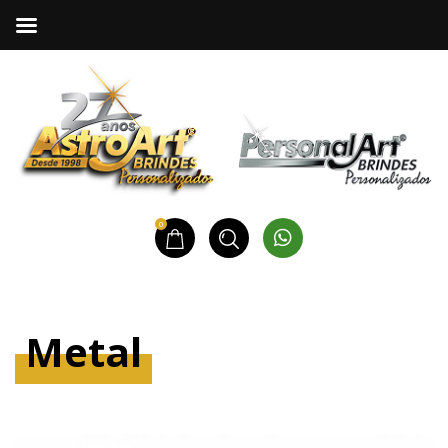
0
Metal