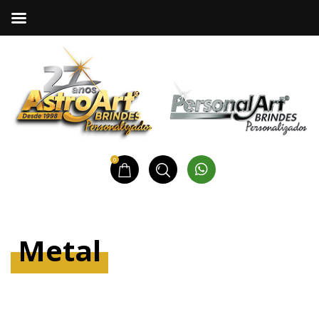
0
Metal