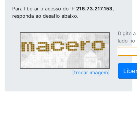
Para liberar o acesso
do IP
216.73.217.153
,
responda ao desafio abaixo.
Digite 
lado no
[trocar imagem]