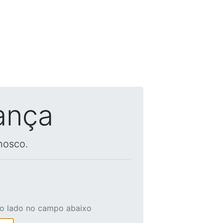
ança
nosco.
ao lado no campo abaixo