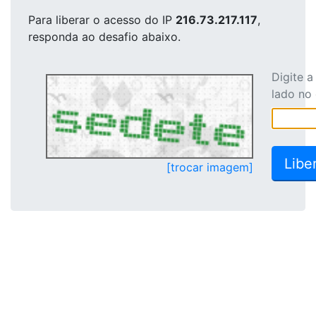
Para liberar o acesso
do IP
216.73.217.117
,
responda ao desafio abaixo.
Digite 
lado no
[trocar imagem]