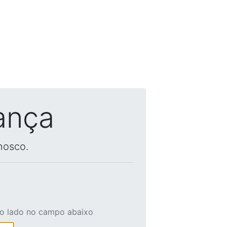
ança
nosco.
ao lado no campo abaixo