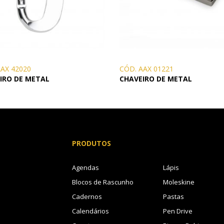
AAX 42020
CÓD. AAX 01221
IRO DE METAL
CHAVEIRO DE METAL
PRODUTOS
Agendas
Lápis
Blocos de Rascunho
Moleskine
Cadernos
Pastas
Calendários
Pen Drive