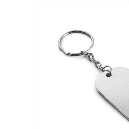
CANETAS
CHAVEIROS
IMPORTADO
IMPRESSOS 
KIT CANETA 
LÁPIS
PASTAS
PEN DRIVE
RISQUE RAB
SQUEEZE