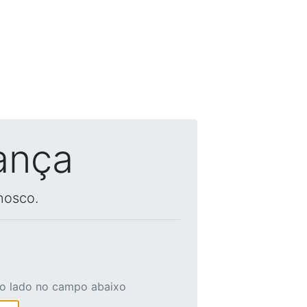
ança
nosco.
ao lado no campo abaixo