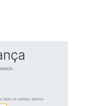
ança
nosco.
ao lado no campo abaixo