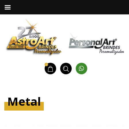
0
Metal