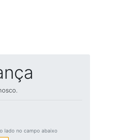
ança
nosco.
ao lado no campo abaixo