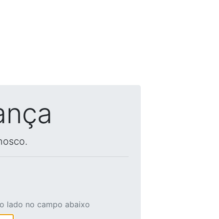
ança
nosco.
ao lado no campo abaixo