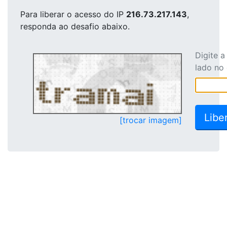
Para liberar o acesso
do IP
216.73.217.143
,
responda ao desafio abaixo.
Digite 
lado no
[trocar imagem]