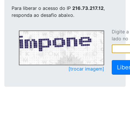
Para liberar o acesso
do IP
216.73.217.12
,
responda ao desafio abaixo.
Digite 
lado no
[trocar imagem]