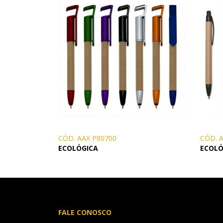
CÓD. AAX P80700
CÓD. 
ECOLÓGICA
ECOLÓ
FALE CONOSCO