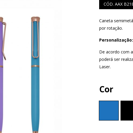
CÓD. AAX B21
Caneta semimetál
por rotação.
S
COMERCIAIS
Personalização:
LAPISEIRA
De acordo com a 
poderá ser realiz
Laser.
Cor
ISQUE