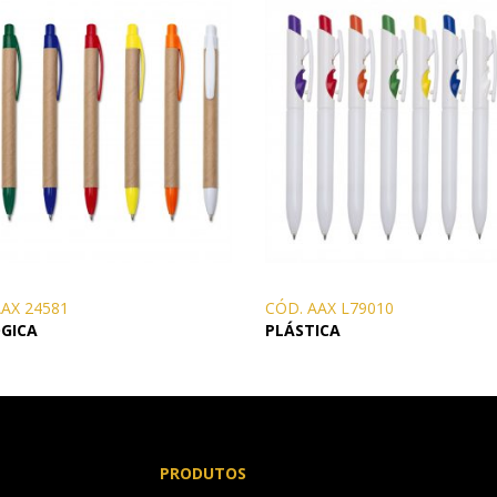
AAX 24581
CÓD. AAX L79010
GICA
PLÁSTICA
PRODUTOS