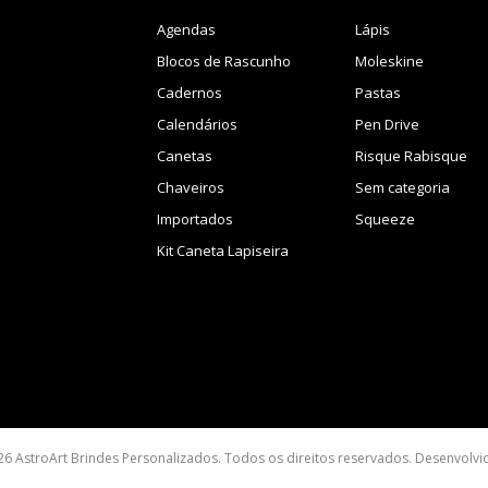
Agendas
Lápis
Blocos de Rascunho
Moleskine
Cadernos
Pastas
Calendários
Pen Drive
Canetas
Risque Rabisque
Chaveiros
Sem categoria
Importados
Squeeze
Kit Caneta Lapiseira
26 AstroArt Brindes Personalizados. Todos os direitos reservados. Desenvolv