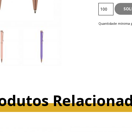
Semimetal
SOL
quantity
Quantidade mínima p
odutos Relaciona