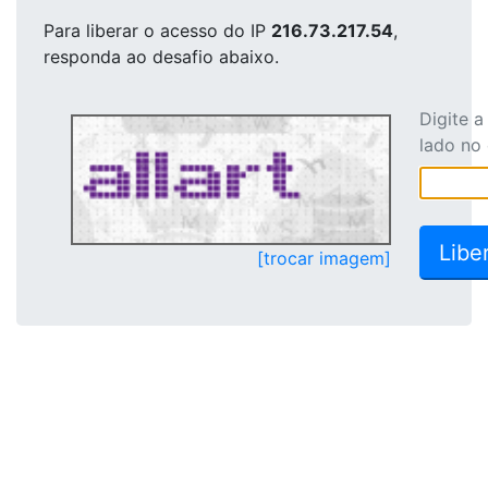
Para liberar o acesso
do IP
216.73.217.54
,
responda ao desafio abaixo.
Digite 
lado no
[trocar imagem]