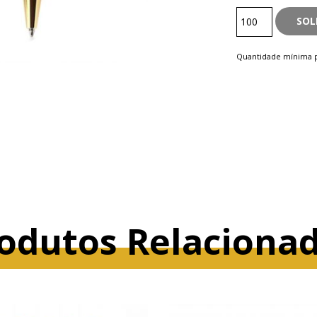
Metal
SOL
quantity
Quantidade mínima p
odutos Relaciona