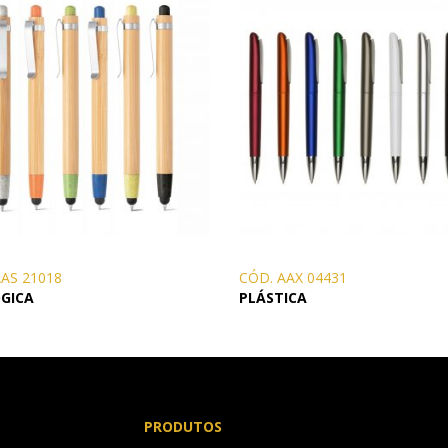
AAS 21018
CÓD. AAX 04431
GICA
PLÁSTICA
PRODUTOS