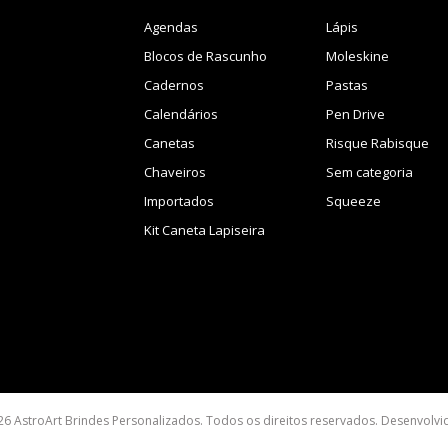
Agendas
Lápis
Blocos de Rascunho
Moleskine
Cadernos
Pastas
Calendários
Pen Drive
Canetas
Risque Rabisque
Chaveiros
Sem categoria
Importados
Squeeze
Kit Caneta Lapiseira
26 AstroArt Brindes Personalizados. Todos os direitos reservados. Desenvolv