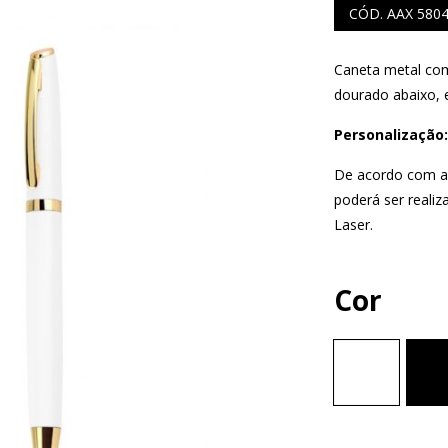
CÓD. AAX 580
Caneta metal com
dourado abaixo, e
S
COMERCIAIS
Personalização:
LAPISEIRA
De acordo com a 
poderá ser realiz
Laser.
Cor
ISQUE